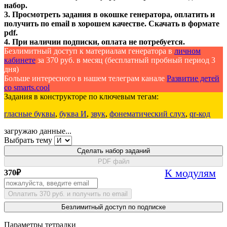
набор.
3. Просмотреть задания в окошке генератора, оплатить и
получить по email в хорошем качестве. Скачать в формате
pdf.
4. При наличии подписки, оплата не потребуется.
Безлимитный доступ к материалам генератора в
личном
кабинете
за 370 руб. в месяц (бесплатный пробный период 3
дня)
Больше интересного в нашем телеграм канале
Развитие детей
со smarts.cool
Задания в конструкторе по ключевым тегам:
гласные буквы
,
буква И
,
звук
,
фонематический слух
,
qr-код
загружаю данные...
Выбрать тему
Сделать набор заданий
PDF файл
К модулям
370
₽
Оплатить 370 руб. и получить по email
Безлимитный доступ по подписке
Параметры тетрадки