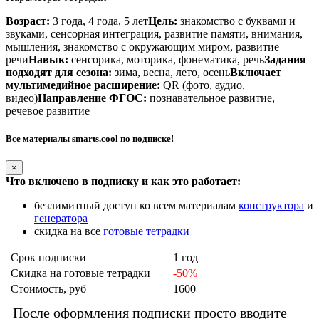
Возраст:
3 года, 4 года, 5 лет
Цель:
знакомство с буквами и
звуками, сенсорная интеграция, развитие памяти, внимания,
мышления, знакомство с окружающим миром, развитие
речи
Навык:
сенсорика, моторика, фонематика, речь
Задания
подходят для сезона:
зима, весна, лето, осень
Включает
мультимедийное расширение:
QR (фото, аудио,
видео)
Направление ФГОС:
познавательное развитие,
речевое развитие
Все материалы smarts.cool по подписке!
×
Что включено в подписку и как это работает:
безлимитный доступ ко всем материалам
конструктора
и
генератора
скидка на все
готовые тетрадки
Срок подписки
1 год
Скидка на готовые тетрадки
-50%
Стоимость, руб
1600
После оформления подписки просто вводите