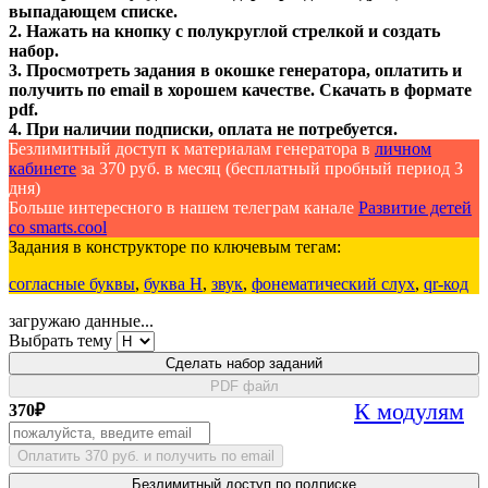
выпадающем списке.
2. Нажать на кнопку с полукруглой стрелкой и создать
набор.
3. Просмотреть задания в окошке генератора, оплатить и
получить по email в хорошем качестве. Скачать в формате
pdf.
4. При наличии подписки, оплата не потребуется.
Безлимитный доступ к материалам генератора в
личном
кабинете
за 370 руб. в месяц (бесплатный пробный период 3
дня)
Больше интересного в нашем телеграм канале
Развитие детей
со smarts.cool
Задания в конструкторе по ключевым тегам:
согласные буквы
,
буква Н
,
звук
,
фонематический слух
,
qr-код
загружаю данные...
Выбрать тему
Сделать набор заданий
PDF файл
К модулям
370
₽
Оплатить 370 руб. и получить по email
Безлимитный доступ по подписке