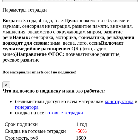
Параметры тетрадки
Возраст:
3 года, 4 года, 5 лет
Цель:
знакомство с буквами и
звуками, сенсорная интеграция, развитие памяти, внимания,
мышления, знакомство с окружающим миром, развитие
речи
Навык:
сенсорика, моторика, фонематика, речь
Задания
подходят для сезона:
зима, весна, лето, осень
Включает
мультимедийное расширение:
QR (фото, аудио,
видео)
Направление ФГОС:
познавательное развитие,
речевое развитие
Все материалы smarts.cool по подписке!
×
Что включено в подписку и как это работает:
безлимитный доступ ко всем материалам
конструктора
и
генератора
скидка на все
готовые тетрадки
Срок подписки
1 год
Скидка на готовые тетрадки
-50%
Стоимость, руб
1600