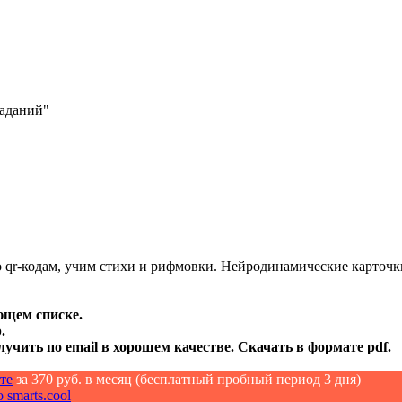
заданий"
о qr-кодам, учим стихи и рифмовки. Нейродинамические карточки
ющем списке.
.
лучить по email в хорошем качестве. Скачать в формате pdf.
те
за 370 руб. в месяц (бесплатный пробный период 3 дня)
 smarts.cool