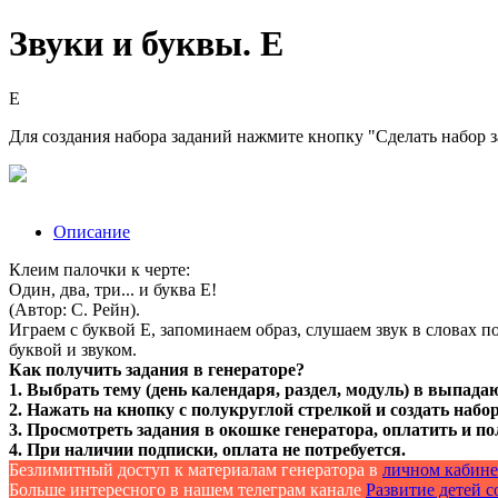
Звуки и буквы. Е
Е
Для создания набора заданий нажмите кнопку "Сделать набор 
Описание
Клеим палочки к черте:
Один, два, три... и буква Е!
(Автор: С. Рейн).
Играем с буквой Е, запоминаем образ, слушаем звук в словах п
буквой и звуком.
Как получить задания в генераторе?
1. Выбрать тему (день календаря, раздел, модуль) в выпада
2. Нажать на кнопку с полукруглой стрелкой и создать набор
3. Просмотреть задания в окошке генератора, оплатить и по
4. При наличии подписки, оплата не потребуется.
Безлимитный доступ к материалам генератора в
личном кабине
Больше интересного в нашем телеграм канале
Развитие детей со