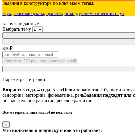
Задания в конструкторе по ключевым тегам:
звук
,
гласные буквы
,
буква Е
,
qr-код
,
фонематический слух
загружаю данные...
Выбрать тему
370
₽
Оплатить 370 руб. и получить по email
Параметры тетрадки
Возраст:
3 года, 4 года, 5 лет
Цель:
знакомство с буквами и зву
сенсорика, моторика, фонематика, речь
Задания подходят для с
познавательное развитие, речевое развитие
Все материалы smarts.cool по подписке!
×
Что включено в подписку и как это работает: