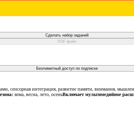
Сделать набор заданий
PDF файл
Безлимитный доступ по подписке
ками, сенсорная интеграция, развитие памяти, внимания, мышле
езона:
зима, весна, лето, осень
Включает мультимедийное расш