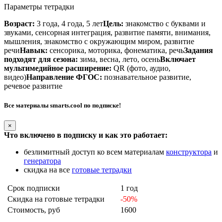
Параметры тетрадки
Возраст:
3 года, 4 года, 5 лет
Цель:
знакомство с буквами и
звуками, сенсорная интеграция, развитие памяти, внимания,
мышления, знакомство с окружающим миром, развитие
речи
Навык:
сенсорика, моторика, фонематика, речь
Задания
подходят для сезона:
зима, весна, лето, осень
Включает
мультимедийное расширение:
QR (фото, аудио,
видео)
Направление ФГОС:
познавательное развитие,
речевое развитие
Все материалы smarts.cool по подписке!
×
Что включено в подписку и как это работает:
безлимитный доступ ко всем материалам
конструктора
и
генератора
скидка на все
готовые тетрадки
Срок подписки
1 год
Скидка на готовые тетрадки
-50%
Стоимость, руб
1600