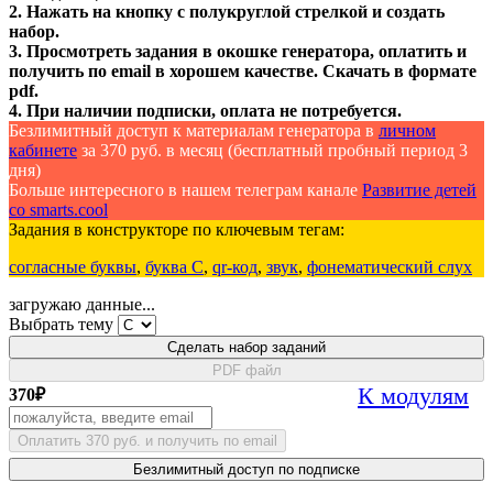
2. Нажать на кнопку с полукруглой стрелкой и создать
набор.
3. Просмотреть задания в окошке генератора, оплатить и
получить по email в хорошем качестве. Скачать в формате
pdf.
4. При наличии подписки, оплата не потребуется.
Безлимитный доступ к материалам генератора в
личном
кабинете
за 370 руб. в месяц (бесплатный пробный период 3
дня)
Больше интересного в нашем телеграм канале
Развитие детей
со smarts.cool
Задания в конструкторе по ключевым тегам:
согласные буквы
,
буква С
,
qr-код
,
звук
,
фонематический слух
загружаю данные...
Выбрать тему
Сделать набор заданий
PDF файл
К модулям
370
₽
Оплатить 370 руб. и получить по email
Безлимитный доступ по подписке