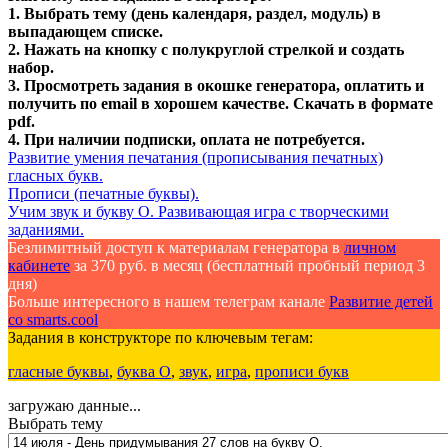
1. Выбрать тему (день календаря, раздел, модуль) в
выпадающем списке.
2. Нажать на кнопку с полукруглой стрелкой и создать
набор.
3. Просмотреть задания в окошке генератора, оплатить и
получить по email в хорошем качестве. Скачать в формате
pdf.
4. При наличии подписки, оплата не потребуется.
Развитие умения печатания (прописывания печатных)
гласных букв.
Прописи (печатные буквы).
Учим звук и букву О. Развивающая игра с творческими
заданиями.
Безлимитный доступ к материалам генератора в
личном
кабинете
за 370 руб. в месяц (бесплатный пробный период 3
дня)
Больше интересного в нашем телеграм канале
Развитие детей
со smarts.cool
Задания в конструкторе по ключевым тегам:
гласные буквы
,
буква О
,
звук
,
игра
,
прописи букв
загружаю данные...
Выбрать тему