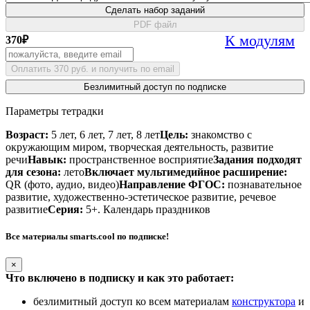
Сделать набор заданий
PDF файл
К модулям
370
₽
Оплатить 370 руб. и получить по email
Безлимитный доступ по подписке
Параметры тетрадки
Возраст:
5 лет, 6 лет, 7 лет, 8 лет
Цель:
знакомство с
окружающим миром, творческая деятельность, развитие
речи
Навык:
пространственное восприятие
Задания подходят
для сезона:
лето
Включает мультимедийное расширение:
QR (фото, аудио, видео)
Направление ФГОС:
познавательное
развитие, художественно-эстетическое развитие, речевое
развитие
Серия:
5+. Календарь праздников
Все материалы smarts.cool по подписке!
×
Что включено в подписку и как это работает:
безлимитный доступ ко всем материалам
конструктора
и