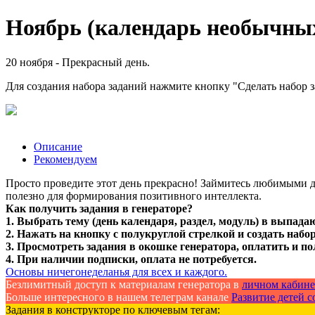
Ноябрь (календарь необычных 
20 ноября - Прекрасный день.
Для создания набора заданий нажмите кнопку "Сделать набор 
Описание
Рекомендуем
Просто проведите этот день прекрасно! Займитесь любимыми д
полезно для формирования позитивного интеллекта.
Как получить задания в генераторе?
1. Выбрать тему (день календаря, раздел, модуль) в выпада
2. Нажать на кнопку с полукруглой стрелкой и создать набор
3. Просмотреть задания в окошке генератора, оплатить и по
4. При наличии подписки, оплата не потребуется.
Основы ничегонеделанья для всех и каждого.
Безлимитный доступ к материалам генератора в
личном кабине
Больше интересного в нашем телеграм канале
Развитие детей со
Задания в конструкторе по ключевым тегам: