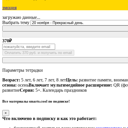
эмоция
загружаю данные...
Выбрать тему
370
₽
Оплатить 370 руб. и получить по email
Параметры тетрадки
Возраст:
5 лет, 6 лет, 7 лет, 8 лет
Цель:
развитие памяти, внима
сезона:
осень
Включает мультимедийное расширение:
QR (фот
развитие
Серия:
5+. Календарь праздников
Все материалы smarts.cool по подписке!
×
Что включено в подписку и как это работает: