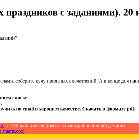
праздников с заданиями). 20 
заданий"
елами, соберите кучу приятных впечатлений. А в конце дня нап
ющем списке.
.
лучить по email в хорошем качестве. Скачать в формате pdf.
те
за 370 руб. в месяц (бесплатный пробный период 3 дня)
 smarts.cool